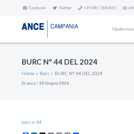
Vai
al
Facebook
Twitter
+39 081 7645851
in
contenuto
Tabelle man
BURC N° 44 DEL 2024
Home
Burc
BURC N° 44 DEL 2024
Di
ance
/
18 Giugno 2024
burc n. 44