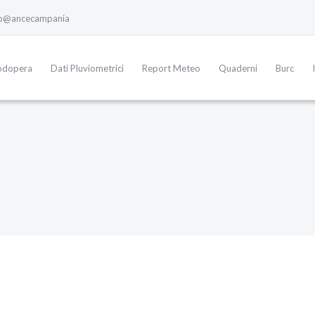
fo@ancecampania
odopera
Dati Pluviometrici
Report Meteo
Quaderni
Burc