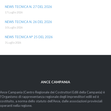
NEWS TECNICA N. 27 DEL 2026
17 Luglio 2026
NEWS TECNICA N. 26 DEL 2026
10 Luglio 2026
NEWS TECNICA N° 25 DEL 2026
3 Luglio 2026
ANCE CAMPANIA
Ance Campania (Centro Regionale dei Costruttori Edili della Campania) è
l’Organismo di rappresentanza regionale degli imprenditori edili ed è
costituito, a norma dello statuto dell’Ance, dalle associazioni provinciali
operanti nella regione.