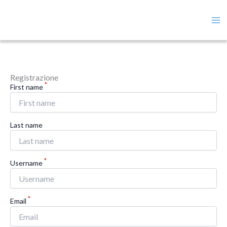
Vai
Ma
al
contenuto
Me
Registrazione
*
First name
Last name
*
Username
*
Email