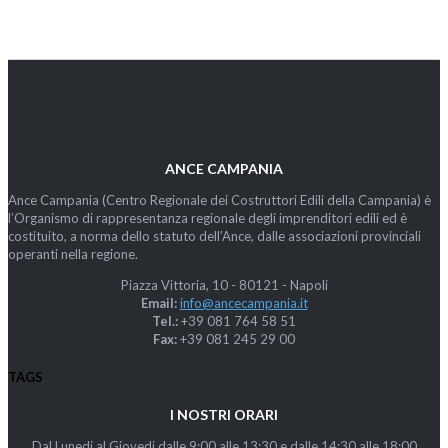
ANCE CAMPANIA
Ance Campania (Centro Regionale dei Costruttori Edili della Campania) è
l’Organismo di rappresentanza regionale degli imprenditori edili ed è
costituito, a norma dello statuto dell’Ance, dalle associazioni provinciali
operanti nella regione.
Piazza Vittoria, 10 - 80121 - Napoli
Email:
info@ancecampania.it
Tel.:
+39 081 764 58 51
Fax:
+39 081 245 29 00
TAGS
I NOSTRI ORARI
Dal Lunedi al Giovedi dalle 9:00 alle 13:30 e dalle 14:30 alle 18:00