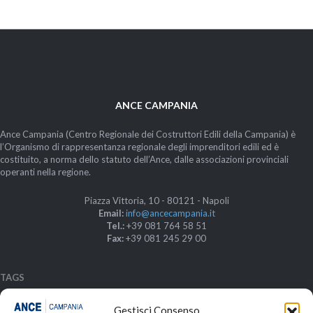
ANCE CAMPANIA
Ance Campania (Centro Regionale dei Costruttori Edili della Campania) è
l’Organismo di rappresentanza regionale degli imprenditori edili ed è
costituito, a norma dello statuto dell’Ance, dalle associazioni provinciali
operanti nella regione.
Piazza Vittoria, 10 - 80121 - Napoli
Email:
info@ancecampania.it
Tel.:
+39 081 764 58 51
Fax:
+39 081 245 29 00
TAGS
Gestisci Consenso
I NOSTRI ORARI