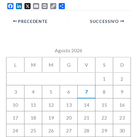
F
L
X
E
P
C
C
a
i
m
r
o
o
c
n
a
i
p
n
PRECEDENTE
SUCCESSIVO
e
k
i
n
y
d
b
e
l
t
L
i
o
d
i
v
o
I
n
i
k
n
k
d
Agosto 2026
i
L
M
M
G
V
S
D
1
2
3
4
5
6
7
8
9
10
11
12
13
14
15
16
17
18
19
20
21
22
23
24
25
26
27
28
29
30