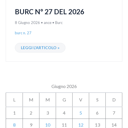
BURC N° 27 DEL 2026
8 Giugno 2026
•
ance
•
Burc
burc n. 27
LEGGI L'ARTICOLO »
Giugno 2026
L
M
M
G
V
S
D
1
2
3
4
5
6
7
8
9
10
11
12
13
14