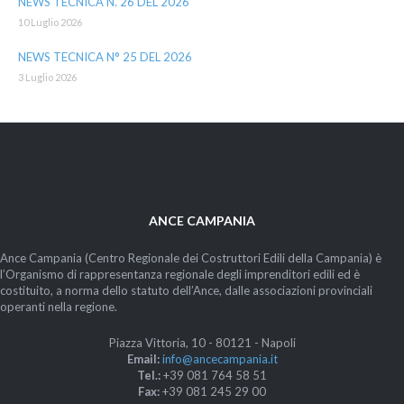
NEWS TECNICA N. 26 DEL 2026
10 Luglio 2026
NEWS TECNICA N° 25 DEL 2026
3 Luglio 2026
ANCE CAMPANIA
Ance Campania (Centro Regionale dei Costruttori Edili della Campania) è
l’Organismo di rappresentanza regionale degli imprenditori edili ed è
costituito, a norma dello statuto dell’Ance, dalle associazioni provinciali
operanti nella regione.
Piazza Vittoria, 10 - 80121 - Napoli
Email:
info@ancecampania.it
Tel.:
+39 081 764 58 51
Fax:
+39 081 245 29 00